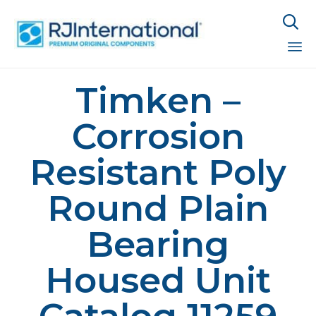

Sk
Timken –
to
co
Corrosion
Resistant Poly
Round Plain
Bearing
Housed Unit