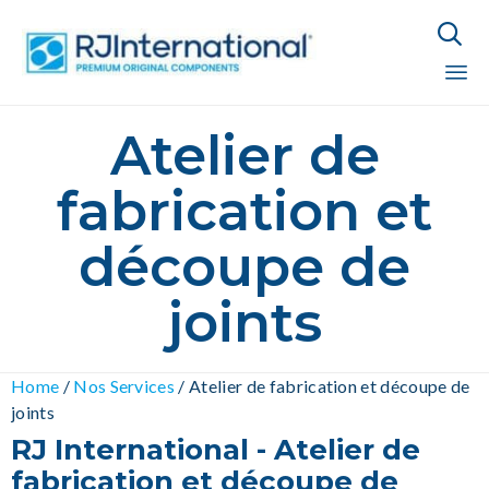

Sk
Atelier de
to
co
fabrication et
découpe de
joints
Home
/
Nos Services
/
Atelier de fabrication et découpe de
joints
RJ International - Atelier de
fabrication et découpe de