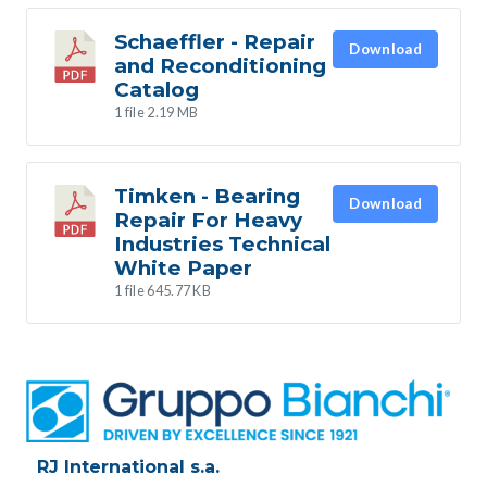
Schaeffler - Repair
Download
and Reconditioning
Catalog
1 file
2.19 MB
Timken - Bearing
Download
Repair For Heavy
Industries Technical
White Paper
1 file
645.77 KB
RJ International s.a.