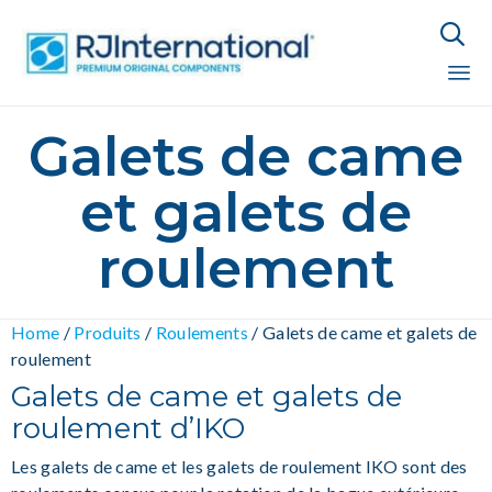

Sk
Galets de came
to
co
et galets de
roulement
Home
/
Produits
/
Roulements
/
Galets de came et galets de
roulement
Galets de came et galets de
roulement d’IKO
Les galets de came et les galets de roulement IKO sont des