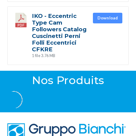
IKO - Eccentric
Download
Type Cam
Followers Catalog
Cuscinetti Perni
Folli Eccentrici
CFKRE
1 file
3.76 MB
Nos Produits