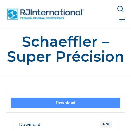

Sk
Schaeffler –
to
co
Super Précision
Download
Download
478