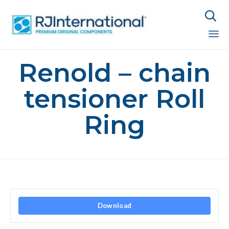

Sk
Renold – chain
to
co
tensioner Roll
Ring
Download