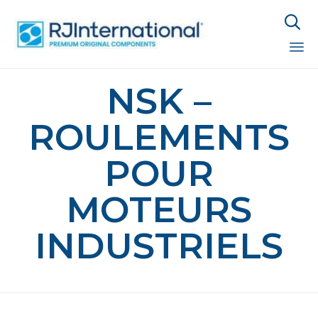

Sk
NSK –
to
co
ROULEMENTS
POUR
MOTEURS
INDUSTRIELS