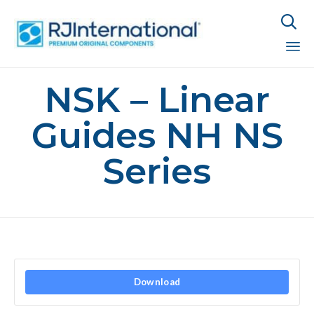

Sk
NSK – Linear
to
co
Guides NH NS
Series
Download