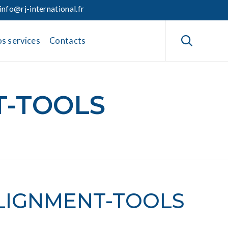
info@rj-international.fr
Skip
to

s services
Contacts
content
T-TOOLS
ALIGNMENT-TOOLS