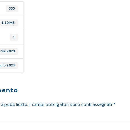
335
1.10 MB
1
rile 2023
glio 2024
mento
arà pubblicato.
I campi obbligatori sono contrassegnati
*