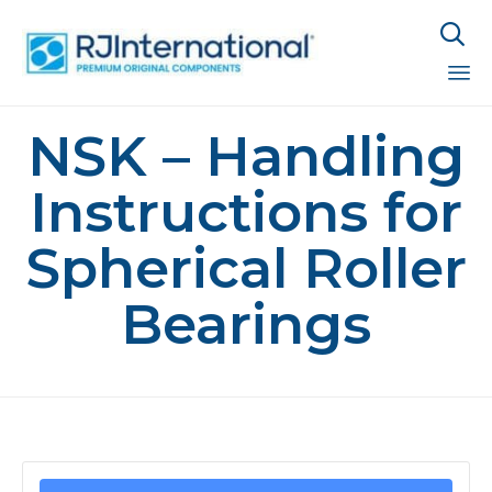

Sk
NSK – Handling
to
co
Instructions for
Spherical Roller
Bearings