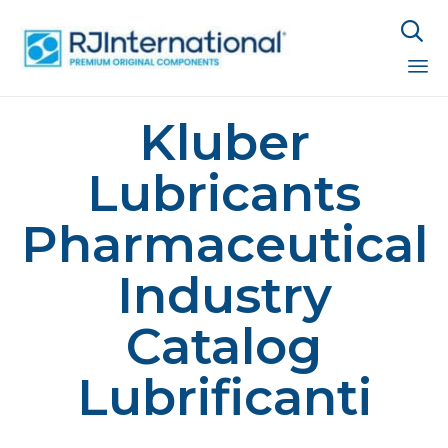

Sk
Kluber
to
co
Lubricants
Pharmaceutical
Industry
Catalog
Lubrificanti