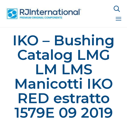

Sk
IKO – Bushing
to
co
Catalog LMG
LM LMS
Manicotti IKO
RED estratto
1579E 09 2019