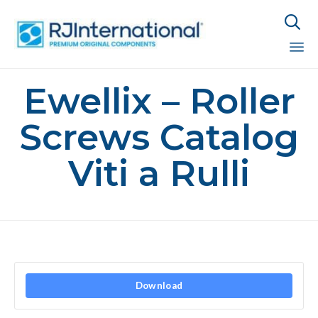

Sk
Ewellix – Roller
to
co
Screws Catalog
Viti a Rulli
Download