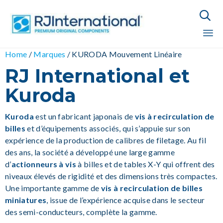

Sk
Home
/
Marques
/
KURODA Mouvement Linéaire
to
RJ International et
co
Kuroda
Kuroda
est un fabricant japonais de
vis à recirculation de
billes
et d’équipements associés, qui s’appuie sur son
expérience de la production de calibres de filetage. Au fil
des ans, la société a développé une large gamme
d’
actionneurs à vis
à billes et de tables X-Y qui offrent des
niveaux élevés de rigidité et des dimensions très compactes.
Une importante gamme de
vis à recirculation de billes
miniatures
, issue de l’expérience acquise dans le secteur
des semi-conducteurs, complète la gamme.