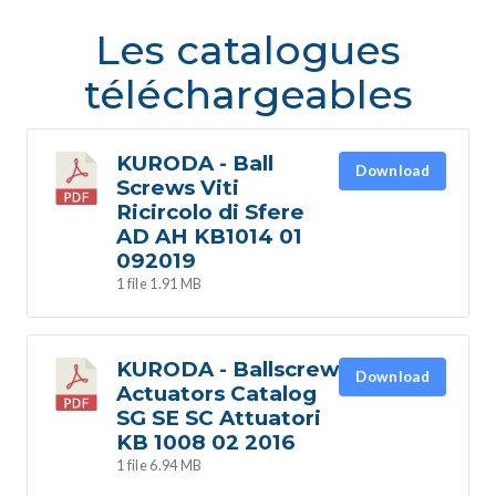
Les catalogues
téléchargeables
KURODA - Ball
Download
Screws Viti
Ricircolo di Sfere
AD AH KB1014 01
092019
1 file
1.91 MB
KURODA - Ballscrew
Download
Actuators Catalog
SG SE SC Attuatori
KB 1008 02 2016
1 file
6.94 MB